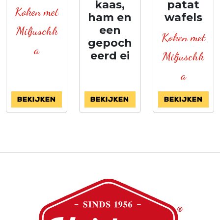
kaas,
patat
Koken met
ham en
wafels
Miljuschk
een
Koken met
gepoch
a
eerd ei
Miljuschk
a
Bekijken
Bekijken
Bekijken