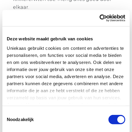
elkaar.
Verdeel de Uniekaas Geraspte kaas en de
kruiden gelijkmatig over de groenten en zet
de
Deze website maakt gebruik van cookies
ovenschaal nogmaals 5 minuten in de oven.
Uniekaas gebruikt cookies om content en advertenties te
personaliseren, om functies voor social media te bieden
en om ons websiteverkeer te analyseren. Ook delen we
informatie over jouw gebruik van onze site met onze
partners voor social media, adverteren en analyse. Deze
partners kunnen deze gegevens combineren met andere
informatie die je aan ze hebt verstrekt of die ze hebben
verzameld op basis van jouw gebruik van hun services.
Je gaat akkoord met onze cookies als je onze website
blijft gebruiken.
Toestemmingsselectie
Noodzakelijk