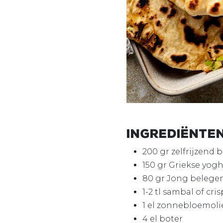
Ingrediënte
200 gr zelfrijzend
150 gr Griekse yogh
80 gr Jong belegen
1-2 tl sambal of cris
1 el zonnebloemoli
4 el boter