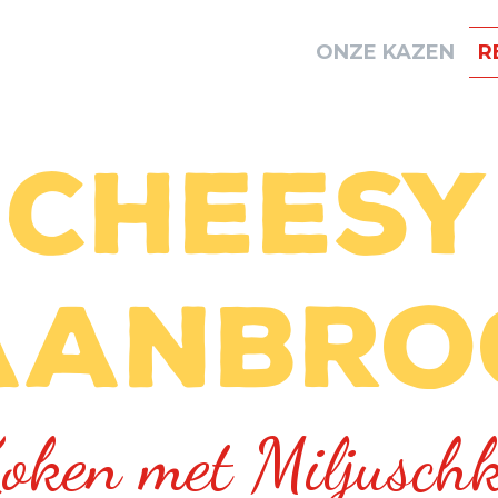
ONZE KAZEN
R
Cheesy
aanbro
oken met Miljusch