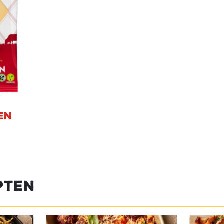
en
pten