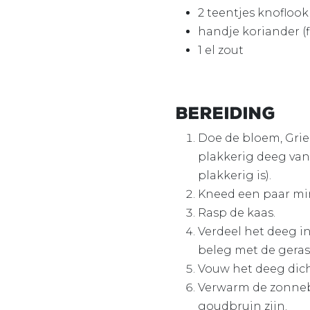
2 teentjes knoflook
handje koriander (f
1 el zout
Bereiding
Doe de bloem, Grie
plakkerig deeg va
plakkerig is).
Kneed een paar min
Rasp de kaas.
Verdeel het deeg in
beleg met de geras
Vouw het deeg dich
Verwarm de zonneb
goudbruin zijn.