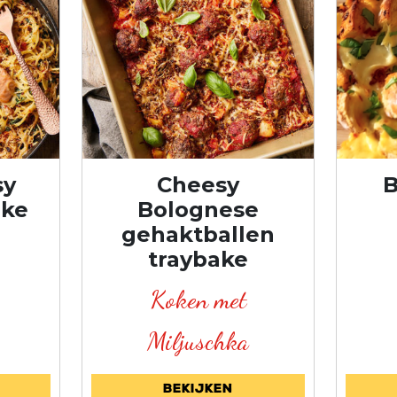
sy
Cheesy
B
ake
Bolognese
gehaktballen
traybake
Koken met
Miljuschka
Bekijken