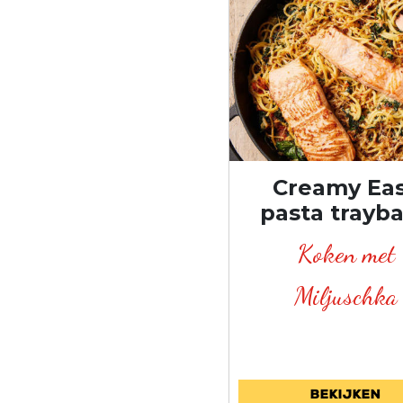
Creamy Ea
pasta trayb
Koken met
Miljuschka
Bekijken