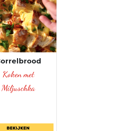
orrelbrood
Koken met
Miljuschka
Bekijken