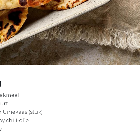
n
 bakmeel
urt
 Uniekaas (stuk)
py chili-olie
e