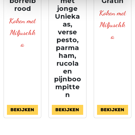
borrelb
met
Gratin
rood
jonge
Koken met
Unieka
Koken met
as,
Miljuschk
Miljuschk
verse
a
pesto,
a
parma
ham,
rucola
en
pijnboo
mpitte
n
Bekijken
Bekijken
Bekijken