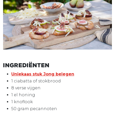
Ingrediënten
Uniekaas stuk Jong belegen
1 ciabatta of stokbrood
8 verse vijgen
1 el honing
1 knoflook
50 gram pecannoten