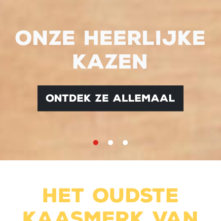
Onze heerlijke
kazen
ontdek ze allemaal
Het oudste
kaasmerk van