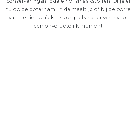
conserveringsmiddelen of smaakstoffen. Of je er
nu op de boterham, in de maaltijd of bij de borrel
van geniet, Uniekaas zorgt elke keer weer voor
een onvergetelijk moment.
Uniekaas. ‘t wordt alleen maar lekkerder.