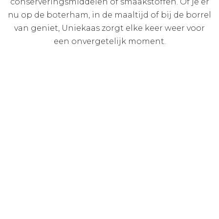
conserveringsmiddelen of smaakstoffen. Of je er
nu op de boterham, in de maaltijd of bij de borrel
van geniet, Uniekaas zorgt elke keer weer voor
een onvergetelijk moment.
Uniekaas. ‘t wordt alleen maar lekkerder.