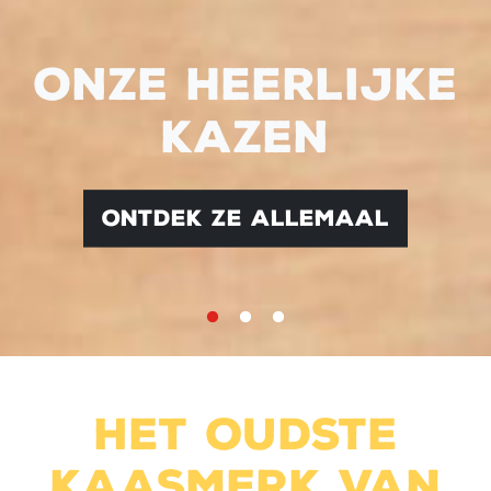
Onze heerlijke
kazen
ontdek ze allemaal
Het oudste
kaasmerk van